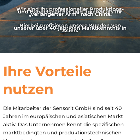
Wir sind Ihr professioneller Produktions-
und Handelspartner und agieren als Ihr
„verlängerter Arm“ nach China.
Hierbei profitieren unsere Kunden von
unserer über 40-jährigen Marktkenntnis in
Asien.
Ihre Vorteile
nutzen
Die Mitarbeiter der Sensorit GmbH sind seit 40
Jahren im europäischen und asiatischen Markt
aktiv. Das Unternehmen kennt die spezifischen
marktbedingten und produktionstechnischen